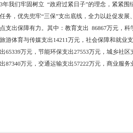
3年我们牢固树立 “政府过紧日子”的理念，紧紧
任务，优先兜牢“三保”支出底线，全力以赴促发展
点支出保障有力。其中：教育支出 86867万元，科
旅游体育与传媒支出14211万元，社会保障和就业支
出65339万元，节能环保支出27553万元，城乡社区
出87340万元，交通运输支出57222万元，商业服务
源海洋气象等支出16856万元，住房保障支出2493
2万元。全年民生支出达到68342万元，占一般公共预
6%。
3.结转资金使用情况。上年结转资金25956万元
已按照上级文件要求使用。