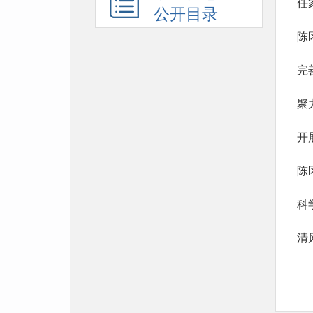
任
公开目录
陈
完
聚
开
陈
科
清