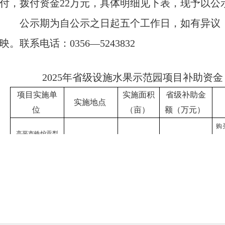
付，拨付资金22万元，具体明细见下表，现予以公
公示期为自公示之日起五个工作日，如有异议
映。联系电话：0356—5243832
2025年省级设施水果示范园项目补助资
项目实施单
实施面积
省级补助金
实施地点
位
（亩）
额（万元）
购
高平市铁炉贡梨
陈区镇铁炉村
150
15
动
种植专业合作社
车
高平市野川杏花
旋
园果蔬种植专业
野川镇杜寨村
70
7
1
合作社
运