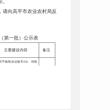
示。
，请向高平市农业农村局反
金（第一批）公示表
主要建设内容
备注
买平板电动运输车4台、纯电
遥控割草机1台、平衡重式叉
已验收
1台
耕机1台，翻转犁1台，拖拉机
台，定制履带升降车1台，电动
已验收
输车1台