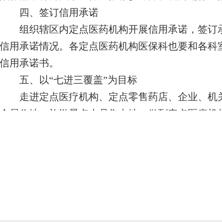
四、签订信用承诺
组织辖区内定点医药机构开展信用承诺，签订
信用承诺情况。各定点医药机构医保科也要和各科
信用承诺书。
五、以“七进三覆盖”为目标
走进定点医疗机构、定点零售药店、企业、机
众居住地、旅游景点人员集中地，做到定点医疗机
覆盖，参保群众全覆盖，掀起“安全规范用基金 守好
的高潮。
宣传月期间，我们还将通过曝光各类欺诈骗保
鉴、以案明责，通过解读负面清单来划定违法违规
定机构从业人员法律意识。
通过加强医保基金监管政策、法规正反两面宣