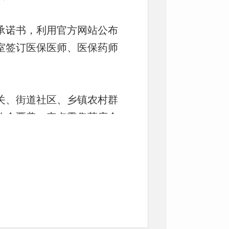
承诺书，利用官方网站公布
室签订医保医师、医保药师
关、街道社区、乡镇农村群
构全覆盖，定点零售药店全
人民‘看病钱’”宣传月活动
典型案例以案说法、以案为
红线，通过条例解读提高两
传教育，不断增强全社会规